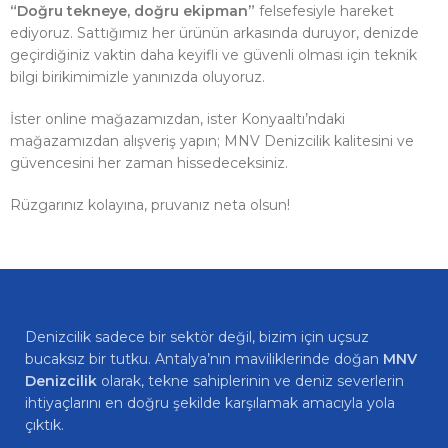
“Doğru tekneye, doğru ekipman”
felsefesiyle hareket
ediyoruz. Sattığımız her ürünün arkasında duruyor, denizde
geçirdiğiniz vaktin daha keyifli ve güvenli olması için teknik
bilgi birikimimizle yanınızda oluyoruz.
İster online mağazamızdan, ister Konyaaltı’ndaki
mağazamızdan alışveriş yapın; MNV Denizcilik kalitesini ve
güvencesini her zaman hissedeceksiniz.
Rüzgarınız kolayına, pruvanız neta olsun!
Denizcilik sadece bir sektör değil, bizim için uçsuz
bucaksız bir tutku. Antalya’nın maviliklerinde doğan
MNV
Denizcilik
olarak, tekne sahiplerinin ve deniz severlerin
ihtiyaçlarını en doğru şekilde karşılamak amacıyla yola
çıktık.