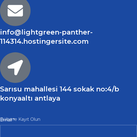
info@lightgreen-panther-
114314.hostingersite.com
Sarısu mahallesi 144 sokak no:4/b
konyaaltı antlaya
Email
Bültene Kayıt Olun
Email
*