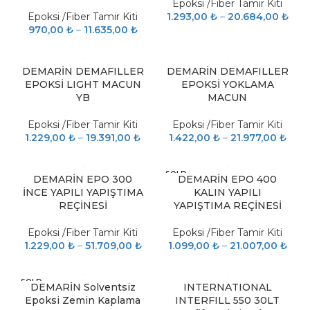
Epoksi /Fiber Tamir Kiti
Epoksi /Fiber Tamir Kiti
1.293,00
₺
–
20.684,00
₺
970,00
₺
–
11.635,00
₺
DEMARİN DEMAFILLER
DEMARİN DEMAFILLER
EPOKSİ LIGHT MACUN
EPOKSİ YOKLAMA
YB
MACUN
Epoksi /Fiber Tamir Kiti
Epoksi /Fiber Tamir Kiti
1.229,00
₺
–
19.391,00
₺
1.422,00
₺
–
21.977,00
₺
SOLD
DEMARİN EPO 300
DEMARİN EPO 400
OUT
İNCE YAPILI YAPIŞTIMA
KALIN YAPILI
REÇİNESİ
YAPIŞTIMA REÇİNESİ
Epoksi /Fiber Tamir Kiti
Epoksi /Fiber Tamir Kiti
1.229,00
₺
–
51.709,00
₺
1.099,00
₺
–
21.007,00
₺
SOLD
DEMARİN Solventsiz
INTERNATIONAL
OUT
Epoksi Zemin Kaplama
INTERFILL 550 30LT