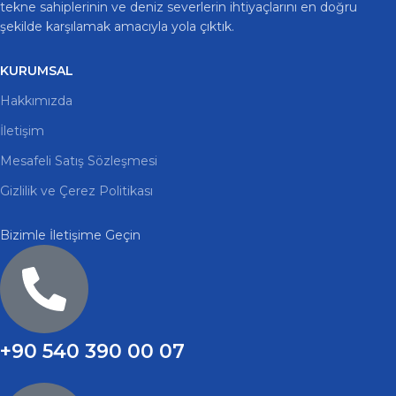
tekne sahiplerinin ve deniz severlerin ihtiyaçlarını en doğru
şekilde karşılamak amacıyla yola çıktık.
KURUMSAL
Hakkımızda
İletişim
Mesafeli Satış Sözleşmesi
Gizlilik ve Çerez Politikası
Bizimle İletişime Geçin
+90 540 390 00 07