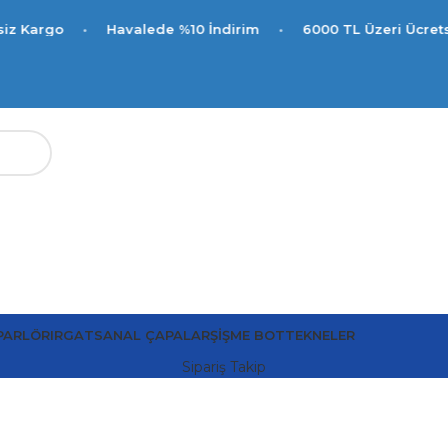
•
Havalede %10 İndirim
•
6000 TL Üzeri Ücretsiz Kargo
PARLÖR
IRGAT
SANAL ÇAPALAR
ŞIŞME BOT
TEKNELER
Sipariş Takip