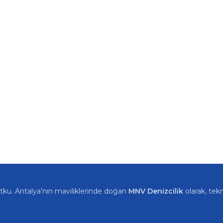
tutku. Antalya’nın maviliklerinde doğan
MNV Denizcilik
olarak, tekn