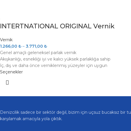
INTERTNATIONAL ORIGINAL Vernik
Vernik
1.266,00
₺
–
3.771,00
₺
Genel amaçlı geleneksel parlak vernik
Akışkanlığı, esnekliği iyi ve kalıcı yüksek parlaklığa sahip
İç, dış ve daha önce verniklenmiş yüzeyler için uygun
Seçenekler
Denizcilik sadece bir sektör değil, bizim için uçsuz bucaksız bir 
karşılamak amacıyla yola çıktık.