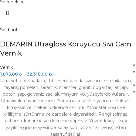
Seçenekler
Koruma Kılıfları
(0)
LALİZAS
(0)
Minn Kota Motor
(0)
Sold out
Motor Aksamı
(0)
DEMARİN Utragloss Koruyucu Sıvı Cam
Navigasyon
(0)
Vernik
Panel
(0)
Pis Su
(0)
Vernik
1.875,00
₺
–
32.318,00
₺
Römork
(0)
Ultra şeffaf ve parlak çift bileşenli yapıda sıvı cam; mozaik, cam,
Salma & Dümen Parçaları
(0)
fayans, porselen, seramik, mermer, granit, doğal taş, ahşap,
beton, şap, galvaniz sac, alüminyum vb. yüzeylerde kullanılır.
Sanal Çapalar
(0)
Ultraviyole dayanımı vardır. Sararma kesinlikle yapmaz. Yüksek
Sintine
(0)
kimyasal ve mekanik dirence sahiptir. Atmosfer koşul ve
kirliliğine, sürtünme ve darbelere dayanıklıdır. Rengi solmaz,
Sintine Pompası
(0)
çatlama, kabarma ve dökülme yapmaz. Yüzeydeki yüksek
Şişme Bot
(0)
yayılma gücü sayesinde kolay sürülür, zaman ve işçilikten
tasarruf sağlar.
Su Sporu
(0)