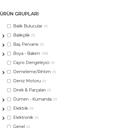
ÜRÜN GRUPLARI
Balık Bulucular
(0)
Balıkçılık
(0)
Baş Pervane
(0)
Boya - Bakım
(128)
Cayro Dengeleyici
(0)
Demirleme/Rıhtım
(0)
Deniz Motoru
(0)
Direk & Parçaları
(0)
Dümen - Kumanda
(0)
Elektrik
(0)
Elektronik
(0)
Genel
(2)