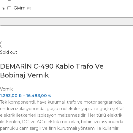
Giyim
(0)
Güvenlik
(0)
Güverte
(0)
Havalandırma
(0)
Hediyelik
(0)
Sold out
Hidrofor
(0)
DEMARİN C-490 Kablo Trafo Ve
Hobi
(0)
Bobinaj Vernik
Hoparlör
(0)
İKİNCİ EL ÜRÜNLER
(0)
Vernik
İp & İskota & Donanım İpleri
(0)
1.293,00
₺
–
16.483,00
₺
Tek komponentli, hava kurumalı trafo ve motor sargılarında,
Irgat
(0)
endüvi izolasyonunda, güçlü moleküler yapısı ile güçlü şeffaf
Jeneratör
(0)
elektrik iletkenleri izolasyon malzemesidir. Her türlü elektrik
iletkenleri, DC, ve AC elektrik motorları, bobin izolasyonunda
Kabin
(0)
pamuklu cam sargılı ve fırın kurutmalı yöntemi ile kullanılır.
Kitap
(0)