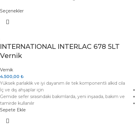
Su Yapıcı
(0)
Seçenekler
Tatlı Su
(0)
Tekne
(0)
Tekne İçi Parçaları
(0)
INTERNATIONAL INTERLAC 678 5LT
Tekne Tuvaleti
(0)
Vernik
Tekneler
(0)
Treyler & Parçaları
(0)
Vernik
Vetus Motor
4.500,00
₺
(0)
Yüksek parlaklık ve iyi dayanım ile tek komponentli alkid cila
Yakıt Sistemi
(0)
İç ve dış ahşaplar için
Yelken
(0)
Gemide sefer sırasındaki bakımlarda, yeni inşaada, bakım ve
tamirde kullanılır
Sepete Ekle