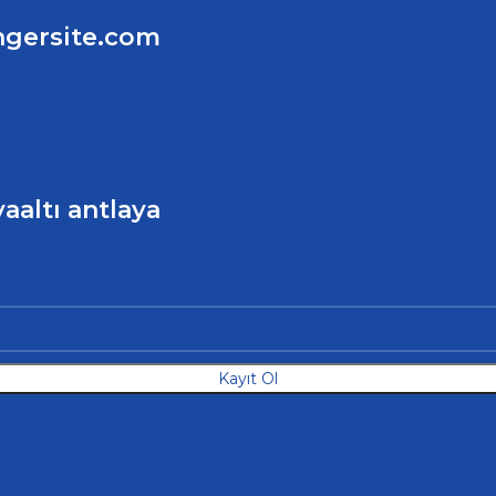
ngersite.com
aaltı antlaya
Kayıt Ol