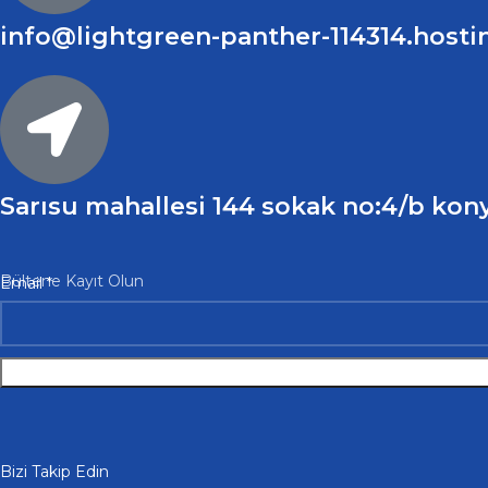
info@lightgreen-panther-114314.hosti
Sarısu mahallesi 144 sokak no:4/b kony
Email
Bültene Kayıt Olun
Email
*
Bizi Takip Edin