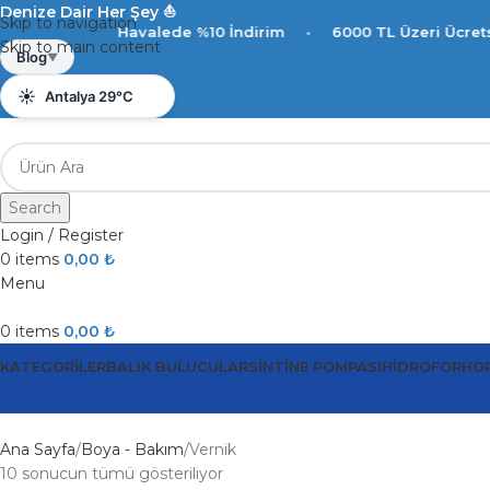
Denize Dair Her Şey ⛵️
Skip to navigation
Havalede %10 İndirim
•
6000 TL Üzeri Ücretsiz Kargo
Skip to main content
☀️
Antalya 29°C
Blog
▼
💨
Rüzgar 4.5 km/s
💧
Nem %78
Search
Login / Register
0
items
0,00
₺
Menu
0
items
0,00
₺
KATEGORILER
BALIK BULUCULAR
SINTINE POMPASI
HIDROFOR
HO
Ana Sayfa
Boya - Bakım
Vernik
10 sonucun tümü gösteriliyor