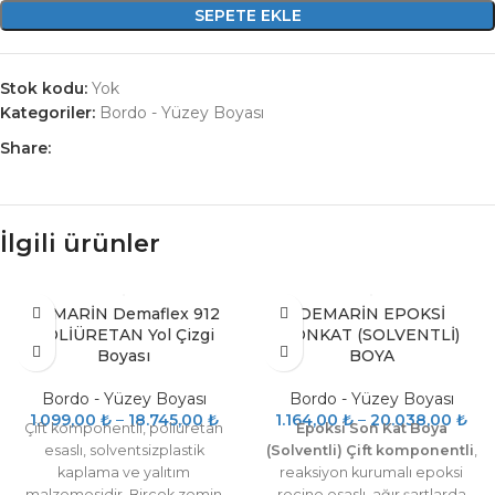
SEPETE EKLE
Stok kodu:
Yok
Kategoriler:
Bordo - Yüzey Boyası
Share:
İlgili ürünler
DEMARİN Demaflex 912
DEMARİN EPOKSİ
POLİÜRETAN Yol Çizgi
SONKAT (SOLVENTLİ)
Boyası
BOYA
Bordo - Yüzey Boyası
Bordo - Yüzey Boyası
1.099,00
₺
–
18.745,00
₺
1.164,00
₺
–
20.038,00
₺
Çift komponentli, poliüretan
Epoksi Son Kat Boya
esaslı, solventsizplastik
(Solventli) Çift komponentli
,
kaplama ve yalıtım
reaksiyon kurumalı epoksi
malzemesidir. Birçok zemin
reçine esaslı, ağır şartlarda