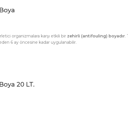
 Boya
rletici organizmalara karşı etkili bir
zehirli (antifouling) boyadır
.
meden 6 ay öncesine kadar uygulanabilir.
oya 20 LT.