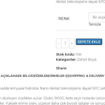
Akrilat teknolojisine dayalı SPC
RENK
Temizle
SEPETE EKLE
Stok kodu:
Yok
Kategoriler:
Zehirli Boya
Share:
AÇIKLAMA
EK BILGI
DEĞERLENDIRMELER (0)
SHIPPING & DELIVERY
 madde kimyasal hidrolize Nano Akrilat teknolojisine dayalı SPC zehi
 düzleşen özellikler sunar. Globic 9000, farklı seyir hızlarda üst
rakır. Yüksek erime oranı, yüzeye daha çok biyosit salgılar ve sonuç 