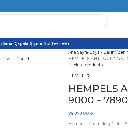
at
Sanal Çapalar
Şişme Bot
Tekneler
Ana Sayfa
Boya - Bakım
Zehir
HEMPELS ANTİFOULİNG GLOBİ
Back to products
HEMPEL'S
HEMPELS A
9000 – 78900
74.978,00
₺
Hempel’s Antifouling Globic 9