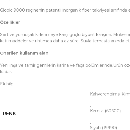
Globic 9000 reçinenin patentli inorganik fiber takviyesi sınıfında
Özellikler
Sert ve yumuşak kirlenmeye karşı güçlü biyosit karışımı. Mükemm
katı maddeler ve rıhtımda daha az süre. Suyla temasta anında etki.
Önerilen kullanım alanı
Yeni inşa ve tamir gemilerin karina ve faça bölümlerinde.Ürün özel
kadar.
Ek bilgi
Kahverengimsi Kırmı
,
Kırmızı (60600)
RENK
,
Siyah (19990)