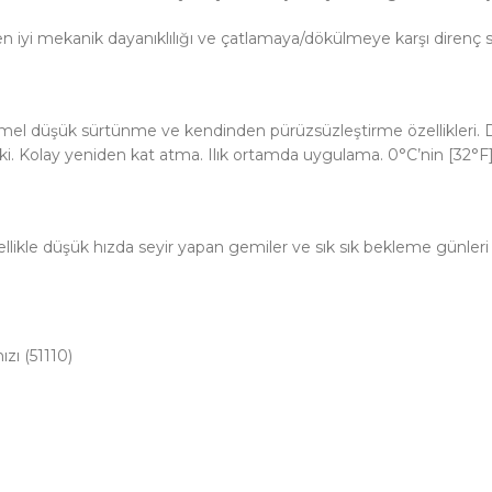
 en iyi mekanik dayanıklılığı ve çatlamaya/dökülmeye karşı direnç s
el düşük sürtünme ve kendinden pürüzsüzleştirme özellikleri. Dü
 Kolay yeniden kat atma. Ilık ortamda uygulama. 0°C’nin [32°F] alt
likle düşük hızda seyir yapan gemiler ve sık sık bekleme günleri o
zı (51110)