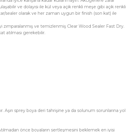
randa iyice karışana kadar kullanmayın. Akciğerlere zarar
abilir ve dolayısı ile kül veya açık renkli meşe gibi açık renkli
/sealer olarak ve her zaman uygun bir finish (son kat) ile
iyi zımparalanmış ve temizlenmiş Clear Wood Sealer Fast Dry.
t atılması gerekebilir.
r. Aşırı sprey boya deri tahrişine ya da solunum sorunlarına yol
 Atılmadan önce boyaların sertleşmesini beklemek en iyisi