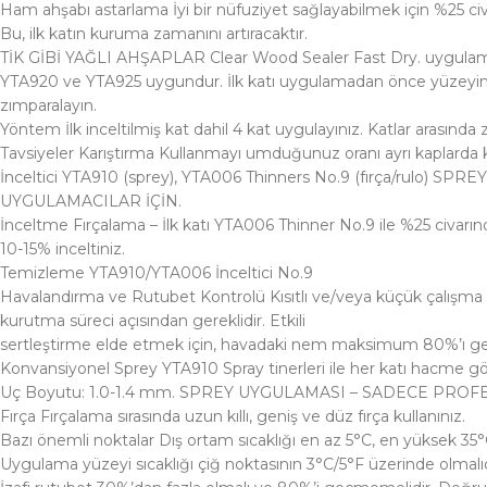
Ham ahşabı astarlama İyi bir nüfuziyet sağlayabilmek için %25 civar
Bu, ilk katın kuruma zamanını artıracaktır.
TİK GİBİ YAĞLI AHŞAPLAR Clear Wood Sealer Fast Dry. uygulama önce
YTA920 ve YTA925 uygundur. İlk katı uygulamadan önce yüzeyin 
zımparalayın.
Yöntem İlk inceltilmiş kat dahil 4 kat uygulayınız. Katlar arasınd
Tavsiyeler Karıştırma Kullanmayı umduğunuz oranı ayrı kaplarda karış
İnceltici YTA910 (sprey), YTA006 Thinners No.9 (fırça/rulo
UYGULAMACILAR İÇİN.
İnceltme Fırçalama – İlk katı YTA006 Thinner No.9 ile %25 civarında
10-15% inceltiniz.
Temizleme YTA910/YTA006 İnceltici No.9
Havalandırma ve Rutubet Kontrolü Kısıtlı ve/veya küçük çalışma
kurutma süreci açısından gereklidir. Etkili
sertleştirme elde etmek için, havadaki nem maksimum 80%’ı g
Konvansiyonel Sprey YTA910 Spray tinerleri ile her katı hacme göre
Uç Boyutu: 1.0-1.4 mm. SPREY UYGULAMASI – SADECE PRO
Fırça Fırçalama sırasında uzun kıllı, geniş ve düz fırça kullanınız.
Bazı önemli noktalar Dış ortam sıcaklığı en az 5°C, en yüksek 35°C
Uygulama yüzeyi sıcaklığı çiğ noktasının 3°C/5°F üzerinde olmalıdı