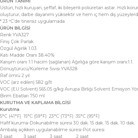
ÜRÜN TANIMI
Üstün, hızlı kuruyan, şeffaf, iki bileşenli poliüretan astar. Hızlı 
oluşturur, darbe dayanımı yüksektir ve hem iç hem dış yüzeylerde
* 23 ºC’de tinersiz uygulamada
ÜRÜN BİLGİSİ
Renk YVA327
Finiş Çok Parlak
Özgül Ağırlık 1.03
Katı Madde Oranı 38.40%
Karışım oranı 1:1 hacim (sağlanan) Ağırlığa göre karışım oranı:1:1.
Dönüştürücü/Kürleme Sıvısı YVA328
Raf ömrü 2 yıl
VOC (arz edilen) 582 g/lt
VOC (EU Solvent) 565.05 g/kg Avrupa Birliği Solvent Emisyon Yön
Birim Ebatları 750 ml
KURUTMA VE KAPLAMA BİLGİSİ
Kurutma
5°C (41°F) 15°C (59°F) 23°C (73°F) 35°C (95°F)
Hafif kuruma-Dokunabilme süresi 30 dak. 15 dak. 15 dak. 10 dak.
Ambalaj açıkken uygulanabilme süresi-Pot süresi
3 saat 3 saat 3 saat 2 saat