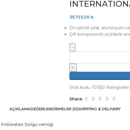
INTERNATION
35.723,00
₺
Ön işlemli çelik, aluminyum ve
Çift komponentli ürünlerle sınır
Stok kodu:
101550
Kategoriler:
Share:
AÇIKLAMA
DEĞERLENDIRMELER (0)
SHIPPING & DELIVERY
 Poliüretan Dolgu verniği