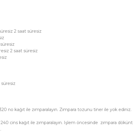
üresiz 2 saat süresiz
siz
 süresiz
esiz 2 saat süresiz
esiz
 süresiz
20 no kağıt ile zımparalayın. Zımpara tozunu tiner ile yok ediniz.
40 cins kağıt ile zımparalayın. Işlem öncesinde zımpara döküntül
.