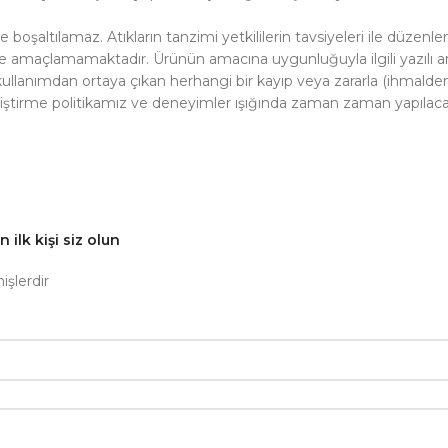
e boşaltılamaz. Atıkların tanzimi yetkililerin tavsiyeleri ile düzen
rme amaçlamamaktadır. Ürünün amacına uygunluğuyla ilgili yazılı a
kullanımdan ortaya çıkan herhangi bir kayıp veya zararla (ihmalden
tirme politikamız ve deneyimler ışığında zaman zaman yapılacak d
lk kişi siz olun
işlerdir