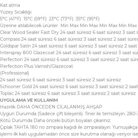
Kat atma
Yüzey Sıcaklığı
5°C (41°F) 15°C (59°F) 23°C (73°F) 35°C (95°F)
Üzerine atılabilecek ürünler Min Max Min Max Min Max Min Max
Clear Wood Sealer Fast Dry 24 saat süresiz 6 saat süresiz 3 saat s
Compass 24 saat süresiz 6 saat süresiz 3 saat süresiz 2 saat süre
Goldspar Satin 24 saat süresiz 6 saat süresiz 3 saat süresiz 2 saat
Interspray 800 Glazecoat 24 saat süresiz 6 saat süresiz 3 saat sür
Perfection 24 saat süresiz 6 saat süresiz 3 saat süresiz 2 saat sür
Perfection Plus Varnish/Glazecoat
(Professional)
24 saat süresiz 6 saat süresiz 3 saat süresiz 2 saat süresiz
Schooner Gold 24 saat süresiz 6 saat süresiz 3 saat süresiz 2 saat
Toplac 24 saat süresiz 6 saat süresiz 3 saat süresiz 2 saat süresiz
UYGULAMA VE KULLANIM
Hazırlık DAHA ÖNCEDEN CİLALANMIŞ AHŞAP
Uygun Durumda (Sadece çift bileşenli). Tiner ile temizleyin. 280-3
Kötü Durumda Daha önceki bütün boyaları çıkarınız.
Çıplak TAHTA 180 no zımpara kağıdı ile zımparalayın. Yumuşakça 2
işlemi ilk katı uygulamadan önce size kurutma olanağı veriyor ise