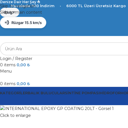
Denize Dair Her Şey ⛵️
e %10 İndirim
Skip to navigation
•
6000 TL Üzeri Ücretsiz Kargo
•
Havaled
☀️
Antalya 32°C
Skip to main content
Blog
▼
💨
Rüzgar 15.5 km/s
💧
Nem %62
Login / Register
0
items
0,00
₺
Menu
0
items
0,00
₺
KATEGORILER
BALIK BULUCULAR
SINTINE POMPASI
HIDROFOR
HO
Click to enlarge