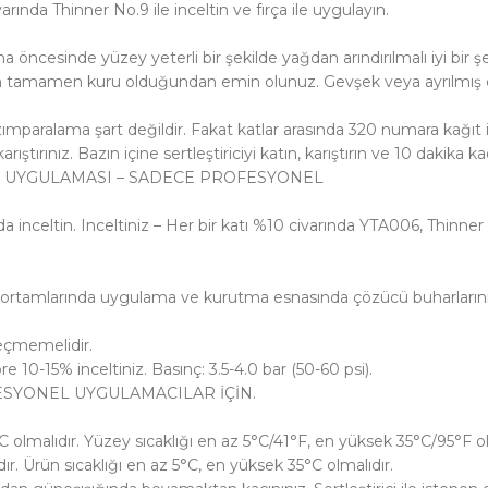
ında Thinner No.9 ile inceltin ve fırça ile uygulayın.
sinde yüzey yeterli bir şekilde yağdan arındırılmalı iyi bir şeki
tamamen kuru olduğundan emin olunuz. Gevşek veya ayrılmış ola
a zımparalama şart değildir. Fakat katlar arasında 320 numara kağıt
tırınız. Bazın içine sertleştiriciyi katın, karıştırın ve 10 dakika 
) SPREY UYGULAMASI – SADECE PROFESYONEL
 inceltin. Inceltiniz – Her bir katı %10 civarında YTA006, Thinner 
 ortamlarında uygulama ve kurutma esnasında çözücü buharlarının
eçmemelidir.
 10-15% inceltiniz. Basınç: 3.5-4.0 bar (50-60 psi).
FESYONEL UYGULAMACILAR İÇİN.
 olmalıdır. Yüzey sıcaklığı en az 5°C/41°F, en yüksek 35°C/95°F ol
r. Ürün sıcaklığı en az 5°C, en yüksek 35°C olmalıdır.