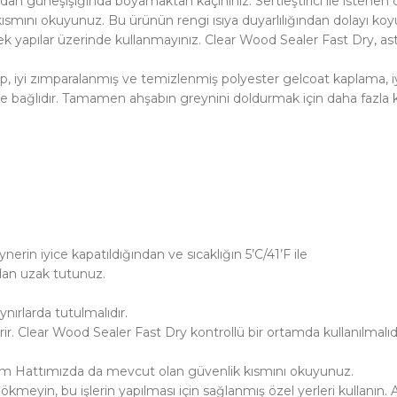
n güneşışığında boyamaktan kaçınınız. Sertleştirici ile istenen o
smını okuyunuz. Bu ürünün rengi ısıya duyarlılığından dolayı koyulaş
 yapılar üzerinde kullanmayınız. Clear Wood Sealer Fast Dry, astar
p, iyi zımparalanmış ve temizlenmiş polyester gelcoat kaplama, 
e bağlıdır. Tamamen ahşabın greynini doldurmak için daha fazla ka
rin iyice kapatıldığından ve sıcaklığın 5’C/41’F ile
dan uzak tutunuz.
ırlarda tutulmalıdır.
r. Clear Wood Sealer Fast Dry kontrollü bir ortamda kullanılmalıdı
rdım Hattımızda da mevcut olan güvenlik kısmını okuyunuz.
eyin, bu işlerin yapılması için sağlanmış özel yerleri kullanın.