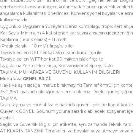
İzafi rutubet 30%’dan fazla olmalı ve 80%’i geçmemelidir. Doğruda
verebilecek Isosiyanat içerir, kullanmadan önce güvenlik verileri kı
ahşaplarda kullanılması önerilmez. Konvensiyonel boyalar ve esnek
kullanılmalıdır.
Uygunluk/ Uygulama Yüzeyleri Deniz kontrplağı, tropik sert ahşa
Kat Sayısı Minimum 4 katİstenen kat sayısı ahşabın geçirgenliğin
Kaplama (Teorik olarak) – 11 m²/lt
(Pratik olarak) – 10 m²/lt fırça/rulo ile
Tavsiye edilen DFT her kat 35 mikron kuru fırça ile
Tavsiye edilen WFT her kat 90 mikron islak fırça ile
Uygulama Yöntemleri Fırça, Konvansiyonel Sprey, Rulo
TAŞIMA, MUHAFAZA VE GÜVENLİ KULLANIM BİLGİLERİ
Muhafaza GENEL BİLGİ:
Hava ve aşırı sıcağa maruz bırakmayınız.Tam raf ömrü için konteyne
35’C /95’F arasında olduğundan emin olunuz. Direkt güneş ışığın
TAŞIMA:
Ürün taşıma ve muhafaza esnasında güvenli şekilde kapalı konteyn
Güvenlik GENEL: Solunum yoluna zararlı olabilecek isosiyanat içeri
açabilir.
Sağlık ve Güvenlik Bilgisi için etikette, aynı zamanda Teknik Ya
ATIKLARIN TANZİMİ: Tenekeleri ve boyaları suya atmayın veya dökm