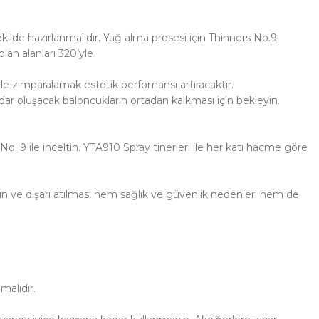
lde hazırlanmalıdır. Yağ alma prosesi için Thinners No.9,
n alanları 320’yle
 ile zımparalamak estetik perfomansı artıracaktır.
kadar oluşacak baloncukların ortadan kalkması için bekleyin.
No. 9 ile inceltin. YTA910 Spray tinerleri ile her katı hacme göre
 ve dışarı atılması hem sağlık ve güvenlik nedenleri hem de
malıdır.