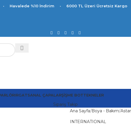
e %10 İndirim
•
6000 TL Üzeri Ücretsiz Kargo
PARLÖR
IRGAT
SANAL ÇAPALAR
ŞIŞME BOT
TEKNELER
Sipariş Takip
Ana Sayfa
Boya - Bakım
Astar
INTERNATIONAL