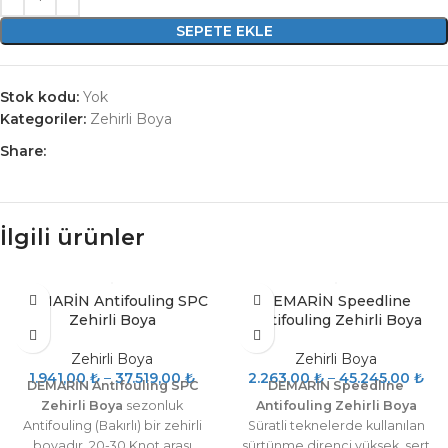
SEPETE EKLE
Stok kodu:
Yok
Kategoriler:
Zehirli Boya
Share:
İlgili ürünler
DEMARİN Antifouling SPC
DEMARİN Speedline
Zehirli Boya
Antifouling Zehirli Boya
Zehirli Boya
Zehirli Boya
1.941,00
₺
–
37.519,00
₺
2.263,00
₺
–
45.245,00
₺
DEMARİN Antifouling SPC
DEMARİN Speedline
Zehirli Boya
sezonluk
Antifouling Zehirli Boya
Antifouling (Bakırlı) bir zehirli
Süratli teknelerde kullanılan
boyadır. 20-30 Knot arası
sürtünme direnci yüksek, sert