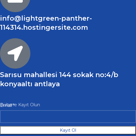
info@lightgreen-panther-
114314.hostingersite.com
Sarısu mahallesi 144 sokak no:4/b
konyaaltı antlaya
Email
Bültene Kayıt Olun
Email
*
Kayıt Ol