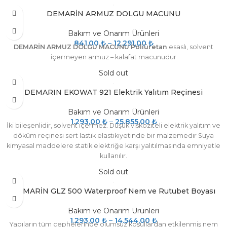
ışınlarından ve havuz kimyasallarından etkilenmez. Alkali ve klora
DEMARİN ARMUZ DOLGU MACUNU
karşı son derece dayanıklıdır
Bakım ve Onarım Ürünleri
841,00
₺
–
12.291,00
₺
DEMARİN ARMUZ DOLGU MACUNU Poliüretan
esaslı, solvent
içermeyen armuz – kalafat macunudur
Sold out
DEMARIN EKOWAT 921 Elektrik Yalıtım Reçinesi
Bakım ve Onarım Ürünleri
1.293,00
₺
–
25.855,00
₺
İki bileşenlidir, solvent içermez. Düşük viskoziteli elektrik yalıtım ve
döküm reçinesi sert lastik elastikiyetinde bir malzemedir Suya
kimyasal maddelere statik elektriğe karşı yalıtılmasında emniyetle
kullanılır.
Sold out
DEMARİN GLZ 500 Waterproof Nem ve Rutubet Boyası
Bakım ve Onarım Ürünleri
1.293,00
₺
–
14.544,00
₺
Yapıların tüm cephelerinde olumsuz koşullardan etkilenmiş nem