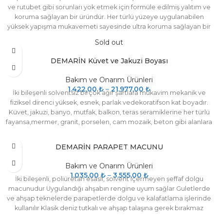
ve rutubet gibi sorunları yok etmek için formüle edilmiş yalıtım ve
koruma sağlayan bir üründür. Her türlü yüzeye uygulanabilen
yüksek yapışma mukavemeti sayesinde ultra koruma sağlayan bir
üründür. Sürüldüğü yüzeyde tekrar kabarma oluşmasını engeller.
Sold out
İç ve dış duvarlarda, binalarının subasmanlarında, bodrumlarda,
garaj ya da kilerlerde, kuzeye bakan iç duvarlarda ve bir çok nem
DEMARİN Küvet ve Jakuzi Boyası
ve rutubet görülen mahal alanlarında kullanılır. Kullanıldığı
alanlarda mükemmel neme dayanım gösteren yüzeyler
Bakım ve Onarım Ürünleri
oluşturur.Standart renk beyazdır.
1.422,00
₺
–
21.977,00
₺
İki bileşenli solventsiz birçok ağır şartlara mukavim mekanik ve
fiziksel direnci yüksek, esnek, parlak vedekoratifson kat boyadır.
Küvet, jakuzi, banyo, mutfak, balkon, teras seramiklerine her türlü
fayansa,mermer, granit, porselen, cam mozaik, beton gibi alanlara
uygulanabilir. Teknelerde ve sanayi tesislerinde,
havuzlarda,starnalarda, imalat sektöründe, gıda sektöründe,
DEMARİN PARAPET MACUNU
zemin kaplamaları üzerinde son kat olarak çizilme ve sürtünme
direnciniarttırmak için, yalıtım ve koruma amaçlı birçok
Bakım ve Onarım Ürünleri
uygulamada büyük mutfaklar ve entegre yiyecek içecek imalat
1.035,00
₺
–
3.555,00
₺
İki bileşenli, poliüretan esaslı, solvent içermeyen şeffaf dolgu
tesislerinde,fabrikalarda, atölyelerde mukavemetin arttırılmasında
macunudur Uygulandığı ahşabın rengine uyum sağlar Guletlerde
güven ile kullanılır. 5°C ile 30°C arasındaki sıcaklıklarda
ve ahşap teknelerde parapetlerde dolgu ve kalafatlama işlerinde
uygulanmalıdır. Açılmamış ambalajında ama malzeme2 yıl,
kullanılır Klasik deniz tutkalı ve ahşap talaşına gerek bırakmaz
sertleştirici 1 yıl dayanımı vardır.