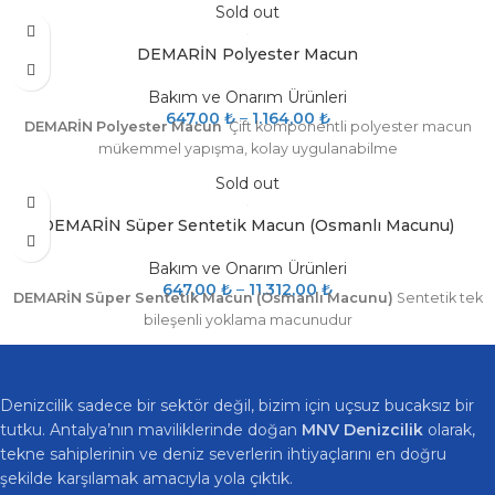
Sold out
DEMARİN Polyester Macun
Bakım ve Onarım Ürünleri
647,00
₺
–
1.164,00
₺
DEMARİN Polyester Macun
Çift komponentli polyester macun
mükemmel yapışma, kolay uygulanabilme
Sold out
DEMARİN Süper Sentetik Macun (Osmanlı Macunu)
Bakım ve Onarım Ürünleri
647,00
₺
–
11.312,00
₺
DEMARİN Süper Sentetik Macun (Osmanlı Macunu)
Sentetik tek
bileşenli yoklama macunudur
Denizcilik sadece bir sektör değil, bizim için uçsuz bucaksız bir
tutku. Antalya’nın maviliklerinde doğan
MNV Denizcilik
olarak,
tekne sahiplerinin ve deniz severlerin ihtiyaçlarını en doğru
şekilde karşılamak amacıyla yola çıktık.