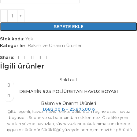
SEPETE EKLE
Stok kodu:
Yok
Kategoriler:
Bakım ve Onarım Ürünleri
Share:
İlgili ürünler
Sold out
DEMARİN 923 POLİÜRETAN HAVUZ BOYASI
Bakım ve Onarım Ürünleri
1.682,00
₺
–
25.875,00
₺
Çiftbileşenli, havuz mavisi renkte poliüretan reçine esaslı havuz
boyasıdır. Sudan ve su basıncından etkilenmez. Özellikle yeni
yapılan yüzme havuzları, süs havuzlarındakullanıma son derece
uygun bir üründür.Sürüldüğü yüzeyde homojen mavi bir görüntü
verir. Elastiktir, çatlamaz, kabarma yapmaz, kalkmaz. UV