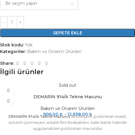
SEPETE EKLE
Stok kodu:
Yok
Kategoriler:
Bakım ve Onarım Ürünleri
Share:
İlgili ürünler
Sold out
DEMARİN 914/A Tekne Macunu
Bakım ve Onarım Ürünleri
906,00
₺
–
12.938,00
₺
DEMARİN 914/A Tekne Macunu
İki bileşenli, poliüretan esaslı,
solvent içermeyen, elastik film bırakabilen, kalın katlar halinde
uygulanabilen poliüretan macundur