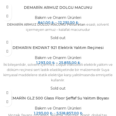
DEMARİN ARMUZ DOLGU MACUNU
Bakım ve Onarım Ürünleri
841,00
₺
–
12.291,00
₺
DEMARİN ARMUZ DOLGU MACUNU Poliüretan
esaslı, solvent
içermeyen armuz – kalafat macunudur
Sold out
DEMARIN EKOWAT 921 Elektrik Yalıtım Reçinesi
Bakım ve Onarım Ürünleri
1.293,00
₺
–
25.855,00
₺
İki bileşenlidir, solvent içermez. Düşük viskoziteli elektrik yalıtım ve
döküm reçinesi sert lastik elastikiyetinde bir malzemedir Suya
kimyasal maddelere statik elektriğe karşı yalıtılmasında emniyetle
kullanılır.
Sold out
DEMARİN GLZ 500 Glass Floor Şeffaf Su Yalıtım Boyası
Bakım ve Onarım Ürünleri
1.293,00
₺
–
5.518.857,00
₺
Mozaik, fayans, porselen, seramik, mermer, granit, doğal taş,