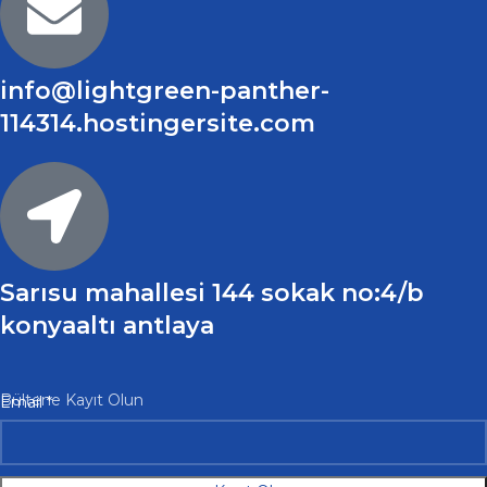
info@lightgreen-panther-
114314.hostingersite.com
Sarısu mahallesi 144 sokak no:4/b
konyaaltı antlaya
Email
Bültene Kayıt Olun
Email
*