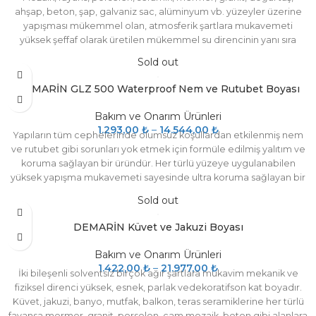
ahşap, beton, şap, galvaniz sac, alüminyum vb. yüzeyler üzerine
yapışması mükemmel olan, atmosferik şartlara mukavemeti
yüksek şeffaf olarak üretilen mükemmel su direncinin yanı sıra
yüksek kimyasal ve fiziksel dirence sahip su yalıtımında ve ayrıca
Sold out
dekoratif amaçlı kullanılan çift bileşenli bir üründür. U.V. den ve dış
hava koşullarından etkilenmez. Zamanla sararma, solma ya da
DEMARİN GLZ 500 Waterproof Nem ve Rutubet Boyası
kalkma yapmaz. Özellikle balkon, teras, banyo gibi zeminlerde
oluşan yalıtım problemlerinin çözümünde mevcut kaplamayı
Bakım ve Onarım Ürünleri
bozmadan ve zarar vermeden kolayca uygulanır.
1.293,00
₺
–
14.544,00
₺
Yapıların tüm cephelerinde olumsuz koşullardan etkilenmiş nem
ve rutubet gibi sorunları yok etmek için formüle edilmiş yalıtım ve
koruma sağlayan bir üründür. Her türlü yüzeye uygulanabilen
yüksek yapışma mukavemeti sayesinde ultra koruma sağlayan bir
üründür. Sürüldüğü yüzeyde tekrar kabarma oluşmasını engeller.
Sold out
İç ve dış duvarlarda, binalarının subasmanlarında, bodrumlarda,
garaj ya da kilerlerde, kuzeye bakan iç duvarlarda ve bir çok nem
DEMARİN Küvet ve Jakuzi Boyası
ve rutubet görülen mahal alanlarında kullanılır. Kullanıldığı
alanlarda mükemmel neme dayanım gösteren yüzeyler
Bakım ve Onarım Ürünleri
oluşturur.Standart renk beyazdır.
1.422,00
₺
–
21.977,00
₺
İki bileşenli solventsiz birçok ağır şartlara mukavim mekanik ve
fiziksel direnci yüksek, esnek, parlak vedekoratifson kat boyadır.
Küvet, jakuzi, banyo, mutfak, balkon, teras seramiklerine her türlü
fayansa,mermer, granit, porselen, cam mozaik, beton gibi alanlara