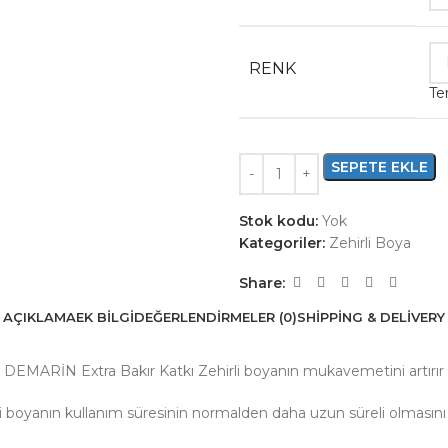
RENK
Te
SEPETE EKLE
Stok kodu:
Yok
Kategoriler:
Zehirli Boya
Share:
AÇIKLAMA
EK BILGI
DEĞERLENDIRMELER (0)
SHIPPING & DELIVERY
DEMARİN Extra Bakır Katkı Zehirli boyanın mukavemetini artırır
li boyanın kullanım süresinin normalden daha uzun süreli olmasını