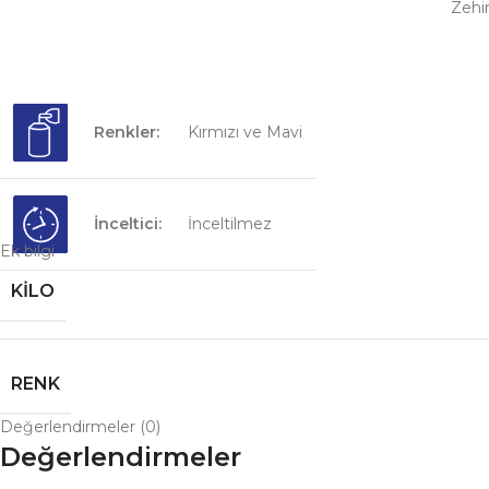
Zehir
Renkler:
Kırmızı ve Mavi
İnceltici:
İnceltilmez
Ek bilgi
KILO
RENK
Değerlendirmeler (0)
Değerlendirmeler