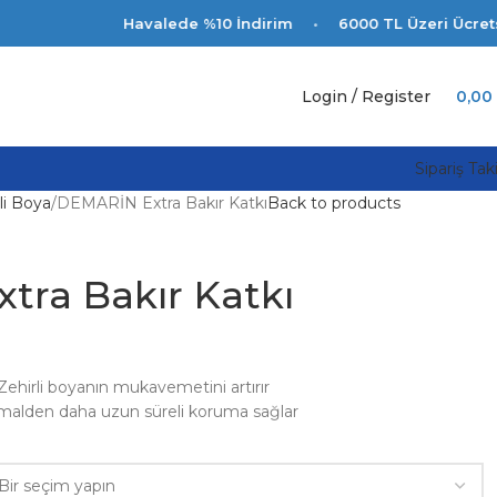
Havalede %10 İndirim
•
6000 TL Üzeri Ücretsiz Kargo
•
Login / Register
0,00
Sipariş Tak
li Boya
DEMARİN Extra Bakır Katkı
Back to products
ra Bakır Katkı
Zehirli boyanın mukavemetini artırır
alden daha uzun süreli koruma sağlar