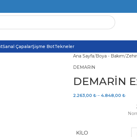
at
Sanal Çapalar
Şişme Bot
Tekneler
Ana Sayfa
Boya - Bakım
Zehir
DEMARİN
DEMARİN Ext
2.263,00
₺
–
4.848,00
₺
Norm
KILO