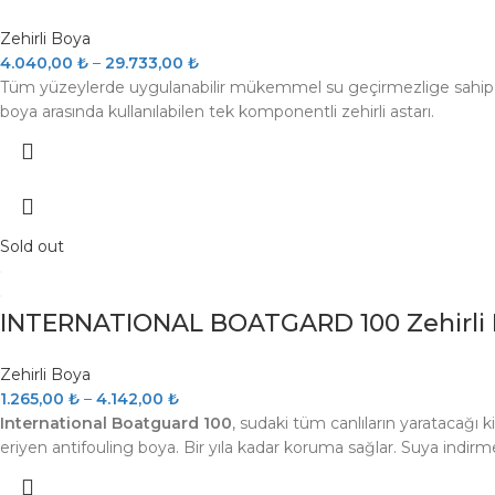
Zehirli Boya
4.040,00
₺
–
29.733,00
₺
Tüm yüzeylerde uygulanabilir mükemmel su geçirmezlige sahip, su al
boya arasında kullanılabilen tek komponentli zehirli astarı.
Sold out
INTERNATIONAL BOATGARD 100 Zehirli
Zehirli Boya
1.265,00
₺
–
4.142,00
₺
International Boatguard 100
, sudaki tüm canlıların yaratacağı ki
eriyen antifouling boya. Bir yıla kadar koruma sağlar. Suya indir