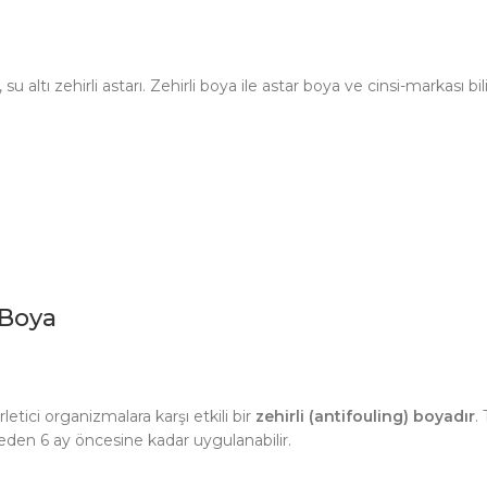
tı zehirli astarı. Zehirli boya ile astar boya ve cinsi-markası bil
 Boya
rletici organizmalara karşı etkili bir
zehirli (antifouling) boyadır
.
meden 6 ay öncesine kadar uygulanabilir.