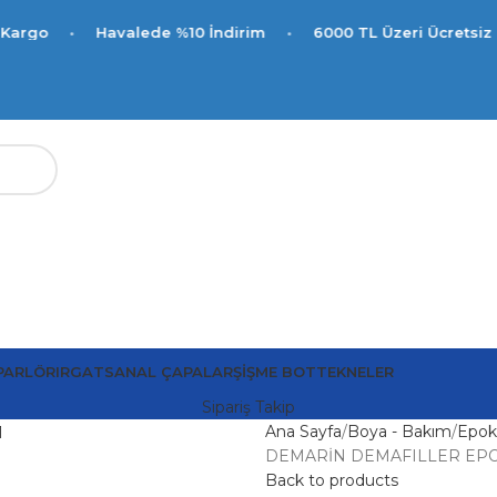
Havalede %10 İndirim
•
6000 TL Üzeri Ücretsiz Kargo
PARLÖR
IRGAT
SANAL ÇAPALAR
ŞIŞME BOT
TEKNELER
Sipariş Takip
Ana Sayfa
Boya - Bakım
Epoks
DEMARİN DEMAFILLER EPOK
Back to products