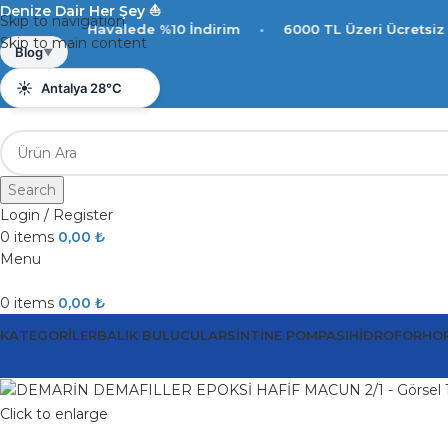
Denize Dair Her Şey ⛵️
Skip to navigation
Havalede %10 İndirim
•
6000 TL Üzeri Ücretsiz Kargo
•
Skip to main content
☀️
Antalya 28°C
Blog
▼
💨
Rüzgar 2.3 km/s
💧
Nem %91
Search
Login / Register
0
items
0,00
₺
Menu
0
items
0,00
₺
KATEGORILER
BALIK BULUCULAR
SINTINE POMPASI
HIDROFOR
HO
Click to enlarge