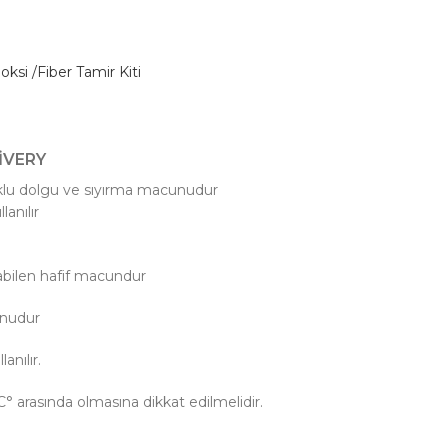
oksi /Fiber Tamir Kiti
IVERY
uklu dolgu ve sıyırma macunudur
anılır
nabilen hafif macundur
unudur
nılır.
C° arasında olmasına dikkat edilmelidir.