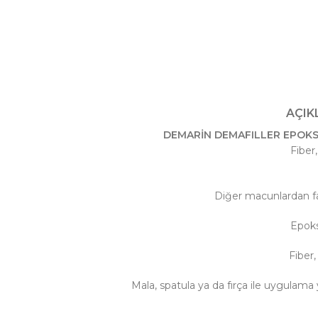
AÇIK
DEMARİN DEMAFILLER EPOKSİ
Fiber
Diğer macunlardan far
Epoks
Fiber
Mala, spatula ya da fırça ile uygulama 