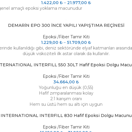
1.422,00
₺
–
21.977,00
₺
i genel amaçlı epoksi yoklama macunudur
DEMARİN EPO 300 İNCE YAPILI YAPIŞTIMA REÇİNESİ
Epoksi /Fiber Tamir Kiti
1.229,00
₺
–
51.709,00
₺
 işlerinde kullanıldığı gibi, deniz sektöründe elyaf katmanları aras
düşük viskoziteli ilk astar olarak da kullanılır.
TERNATIONAL INTERFILL 550 30LT Hafif Epoksi Dolgu Mac
Epoksi /Fiber Tamir Kiti
34.664,00
₺
Yoğunluğu en düşük (0,55)
Hafif zımparalanması kolay
2:1 karışım oranı
Hem su üstü hem su altı için uygun
INTERNATIONAL INTERFILL 830 Hafif Epoksi Dolgu Macunu
Epoksi /Fiber Tamir Kiti