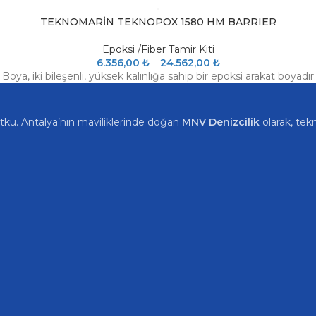
TEKNOMARİN TEKNOPOX 1580 HM BARRIER
Epoksi /Fiber Tamir Kiti
6.356,00
₺
–
24.562,00
₺
oya, iki bileşenli, yüksek kalınlığa sahip bir epoksi arakat boyadı
tutku. Antalya’nın maviliklerinde doğan
MNV Denizcilik
olarak, tekn