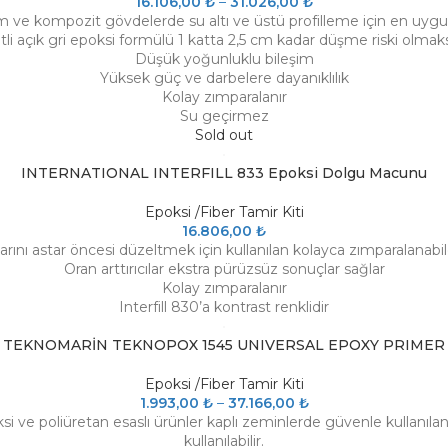
16.106,00
₺
–
31.026,00
₺
 ve kompozit gövdelerde su altı ve üstü profilleme için en uygu
i açık gri epoksi formülü 1 katta 2,5 cm kadar düşme riski olmaks
Düşük yoğunluklu bileşim
Yüksek güç ve darbelere dayanıklılık
Kolay zımparalanır
Su geçirmez
Sold out
INTERNATIONAL INTERFILL 833 Epoksi Dolgu Macunu
Epoksi /Fiber Tamir Kiti
16.806,00
₺
rını astar öncesi düzeltmek için kullanılan kolayca zımparalanabi
Oran arttırıcılar ekstra pürüzsüz sonuçlar sağlar
Kolay zımparalanır
Interfill 830’a kontrast renklidir
TEKNOMARİN TEKNOPOX 1545 UNIVERSAL EPOXY PRIMER
Epoksi /Fiber Tamir Kiti
1.993,00
₺
–
37.166,00
₺
ve poliüretan esaslı ürünler kaplı zeminlerde güvenle kullanılan ç
kullanılabilir.