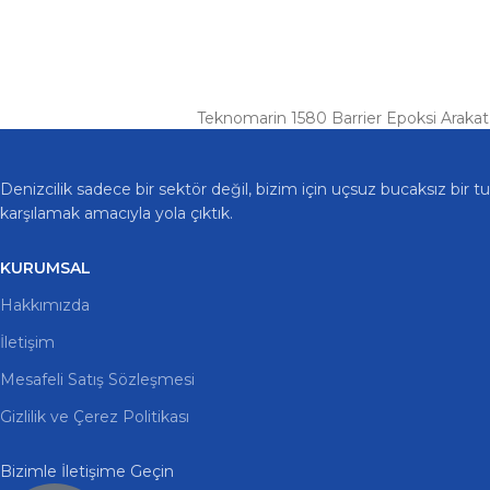
Teknomarin 1580 Barrier Epoksi Arakat B
Denizcilik sadece bir sektör değil, bizim için uçsuz bucaksız bir 
karşılamak amacıyla yola çıktık.
KURUMSAL
Hakkımızda
İletişim
Mesafeli Satış Sözleşmesi
Gizlilik ve Çerez Politikası
Bizimle İletişime Geçin