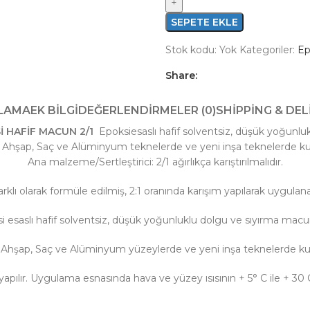
SEPETE EKLE
Stok kodu:
Yok
Kategoriler:
Ep
Share:
LAMA
EK BILGI
DEĞERLENDIRMELER (0)
SHIPPING & DEL
 HAFİF MACUN 2/1
Epoksiesaslı hafif solventsiz, düşük yoğunl
, Ahşap, Saç ve Alüminyum teknelerde ve yeni inşa teknelerde kull
Ana malzeme/Sertleştirici: 2/1 ağırlıkça karıştırılmalıdır.
klı olarak formüle edilmiş, 2:1 oranında karışım yapılarak uygula
i esaslı hafif solventsiz, düşük yoğunluklu dolgu ve sıyırma mac
, Ahşap, Saç ve Alüminyum yüzeylerde ve yeni inşa teknelerde kulla
yapılır. Uygulama esnasında hava ve yüzey ısısının + 5° C ile + 30 