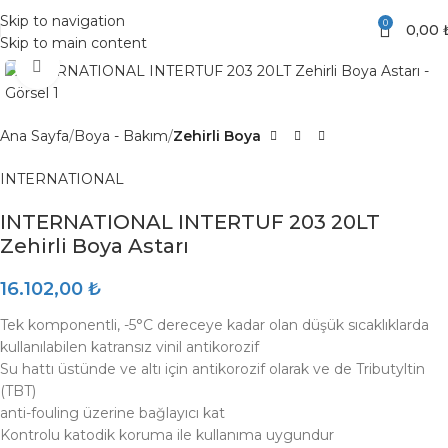
Skip to navigation
0
0,00
Skip to main content
Click to enlarge
Ana Sayfa
Boya - Bakım
Zehirli Boya
INTERNATIONAL
INTERNATIONAL INTERTUF 203 20LT
Zehirli Boya Astarı
16.102,00
₺
Tek komponentli, -5°C dereceye kadar olan düşük sıcaklıklarda
kullanılabilen katransız vinil antikorozif
Su hattı üstünde ve altı için antikorozif olarak ve de Tributyltin
(TBT)
anti-fouling üzerine bağlayıcı kat
Kontrolu katodik koruma ile kullanıma uygundur