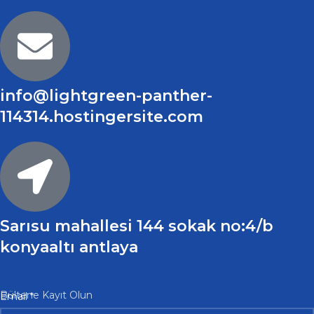
info@lightgreen-panther-
114314.hostingersite.com
Sarısu mahallesi 144 sokak no:4/b
konyaaltı antlaya
Email
Bültene Kayıt Olun
Email
*