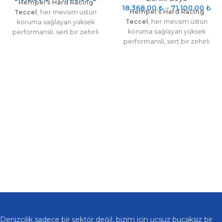
Hempel's Hard Racing
18.368,00
₺
–
71.100,00
₺
Hempel’s Hard Racing
Teccel
, her mevsim üstün
Teccel
, her mevsim üstün
koruma sağlayan yüksek
koruma sağlayan yüksek
performansli, sert bir zehirli
performansli, sert bir zehirli
boyadir. Azaltan sürtünme ve
boyadir. Azaltan sürtünme ve
yüksek hız sağlayan Teccel
yüksek hız sağlayan Teccel
teknolojisi içerir.
teknolojisi içerir.
Denizcilik sadece bir sektör değil, bizim için uçsuz bucaksız bir