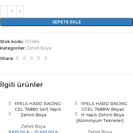
SEPETE EKLE
Stok kodu:
101484
Kategoriler:
Zehirli Boya
Share:
İlgili ürünler
HEMPELS HARD RACİNG
HEMPELS HARD RACİNG
TECCEL 76880 Sert Yapılı
TECCEL 7688W Beyaz
Zehirli Boya
Sert Yapılı Zehirli Boya
(Alüminyum Tekneler)
Zehirli Boya
9.615,00
₺
–
71.100,00
₺
Zehirli Boya