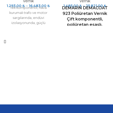
Vernik
Vernik
1.293,00
₺
–
16.483,00
₺
1.485,00
₺
–
25.821,00
₺
DEMARİN DEMACOAT
Tek komponentli, hava
kurumalı trafo ve motor
923 Poliüretan Vernik
sargılarında, endüvi
Çift komponentli,
izolasyonunda, güçlü
poliüretan esaslı,
moleküler yapısı ile güçlü
solvent ihtiva eden
şeffaf elektrik iletkenleri
deniz ve birçok ağır
izolasyon malzemesidir. Her
şartlara dayanımlıdır
türlü elektrik iletkenleri, DC, ve
AC elektrik motorları, bobin
izolasyonunda pamuklu cam
sargılı ve fırın kurutmalı
yöntemi ile kullanılır.