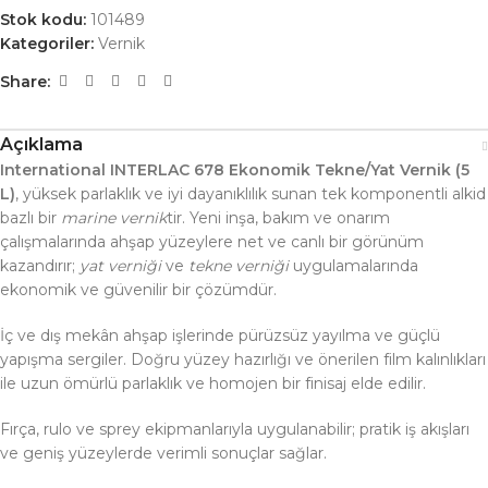
Stok kodu:
101489
Kategoriler:
Vernik
Share:
Açıklama
International INTERLAC 678 Ekonomik Tekne/Yat Vernik (5
L)
, yüksek parlaklık ve iyi dayanıklılık sunan tek komponentli alkid
bazlı bir
marine vernik
tir. Yeni inşa, bakım ve onarım
çalışmalarında ahşap yüzeylere net ve canlı bir görünüm
kazandırır;
yat verniği
ve
tekne verniği
uygulamalarında
ekonomik ve güvenilir bir çözümdür.
İç ve dış mekân ahşap işlerinde pürüzsüz yayılma ve güçlü
yapışma sergiler. Doğru yüzey hazırlığı ve önerilen film kalınlıkları
ile uzun ömürlü parlaklık ve homojen bir finisaj elde edilir.
Fırça, rulo ve sprey ekipmanlarıyla uygulanabilir; pratik iş akışları
ve geniş yüzeylerde verimli sonuçlar sağlar.