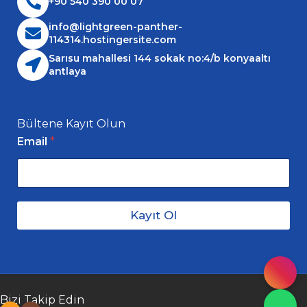
+90 540 390 00 07
info@lightgreen-panther-
114314.hostingersite.com
Sarısu mahallesi 144 sokak no:4/b konyaaltı
antlaya
Bültene Kayıt Olun
E
m
Email
*
a
i
l
Kayıt Ol
Bizi Takip Edin