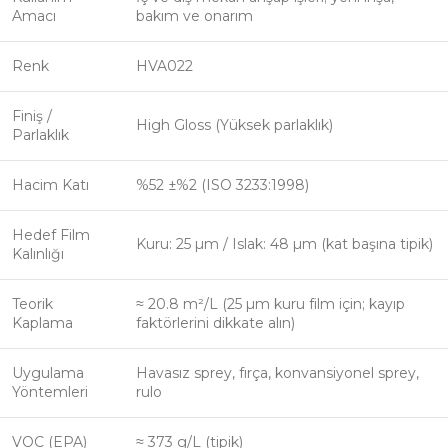
Amacı
bakım ve onarım
Renk
HVA022
Finiş /
High Gloss (Yüksek parlaklık)
Parlaklık
Hacim Katı
%52 ±%2 (ISO 3233:1998)
Hedef Film
Kuru: 25 µm / Islak: 48 µm (kat başına tipik)
Kalınlığı
Teorik
≈ 20.8 m²/L (25 µm kuru film için; kayıp
Kaplama
faktörlerini dikkate alın)
Uygulama
Havasız sprey, fırça, konvansiyonel sprey,
Yöntemleri
rulo
VOC (EPA)
≈ 373 g/L (tipik)