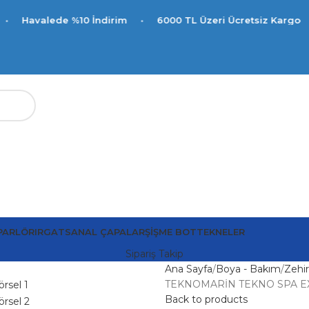
ede %10 İndirim
•
6000 TL Üzeri Ücretsiz Kargo
PARLÖR
IRGAT
SANAL ÇAPALAR
ŞIŞME BOT
TEKNELER
Sipariş Takip
Ana Sayfa
Boya - Bakım
Zehir
TEKNOMARİN TEKNO SPA EX
Back to products