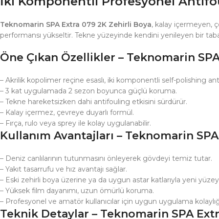
İki Komponentli Profesyonel Antif
Teknomarin SPA Extra 079 2K Zehirli Boya
, kalay içermeyen, çe
performansı yükseltir. Tekne yüzeyinde kendini yenileyen bir taba
Öne Çıkan Özellikler – Teknomarin SPA 
– Akrilik kopolimer reçine esaslı, iki komponentli self-polishing an
– 3 kat uygulamada 2 sezon boyunca güçlü koruma.
– Tekne hareketsizken dahi antifouling etkisini sürdürür.
– Kalay içermez, çevreye duyarlı formül.
– Fırça, rulo veya sprey ile kolay uygulanabilir.
Kullanım Avantajları – Teknomarin SPA 
– Deniz canlılarının tutunmasını önleyerek gövdeyi temiz tutar.
– Yakıt tasarrufu ve hız avantajı sağlar.
– Eski zehirli boya üzerine ya da uygun astar katlarıyla yeni yüzey
– Yüksek film dayanımı, uzun ömürlü koruma.
– Profesyonel ve amatör kullanıcılar için uygun uygulama kolaylığ
Teknik Detaylar – Teknomarin SPA Extra