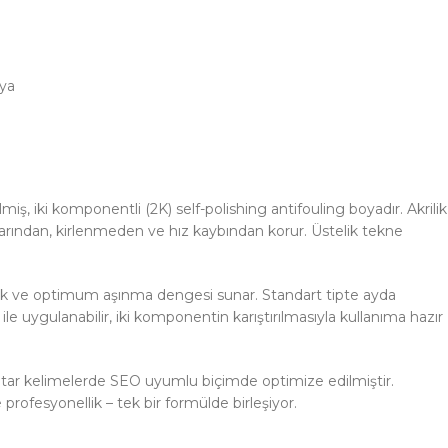
oya
iş, iki komponentli (2K) self-polishing antifouling boyadır. Akrilik
arından, kirlenmeden ve hız kaybından korur. Üstelik tekne
lık ve optimum aşınma dengesi sunar. Standart tipte ayda
e uygulanabilir, iki komponentin karıştırılmasıyla kullanıma hazır
i anahtar kelimelerde SEO uyumlu biçimde optimize edilmiştir.
 profesyonellik – tek bir formülde birleşiyor.