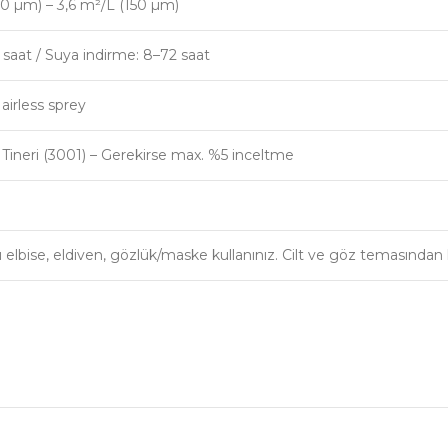
00 µm) – 3,6 m²/L (150 µm)
 8 saat / Suya indirme: 8–72 saat
 airless sprey
ineri (3001) – Gerekirse max. %5 inceltme
u elbise, eldiven, gözlük/maske kullanınız. Cilt ve göz temasından 