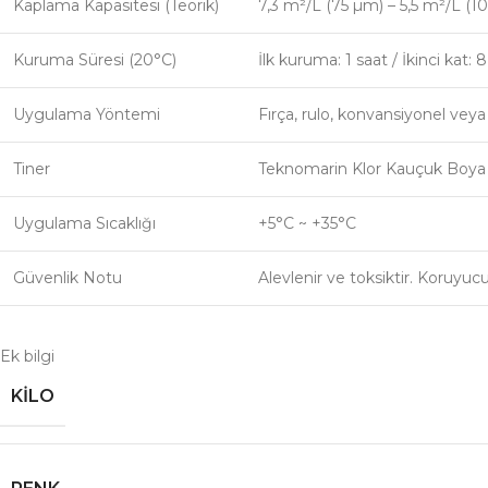
Kaplama Kapasitesi (Teorik)
7,3 m²/L (75 µm) – 5,5 m²/L (1
Kuruma Süresi (20°C)
İlk kuruma: 1 saat / İkinci kat:
Uygulama Yöntemi
Fırça, rulo, konvansiyonel veya
Tiner
Teknomarin Klor Kauçuk Boya T
Uygulama Sıcaklığı
+5°C ~ +35°C
Güvenlik Notu
Alevlenir ve toksiktir. Koruyuc
Ek bilgi
KILO