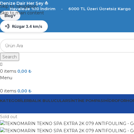
Denize Dair Her Şey ⛵️
Skip to navigation
ede %10 İndirim
•
6000 TL Üzeri Ücretsiz Kargo
•
Haval
Skip to main content
☀️
Antalya 29°C
Blog
▼
💨
Rüzgar 3.4 km/s
💧
Nem %87
Search
0
items
0,00
₺
Menu
0
items
0,00
₺
KATEGORILER
BALIK BULUCULAR
SINTINE POMPASI
HIDROFOR
HO
Sold out