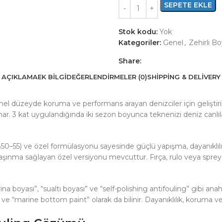
SEPETE EKLE
Stok kodu:
Yok
Kategoriler:
Genel
,
Zehirli B
Share:
AÇIKLAMA
EK BILGI
DEĞERLENDIRMELER (0)
SHIPPING & DELIVERY
nel düzeyde koruma ve performans arayan denizciler için geliştirilm
r. 3 kat uygulandığında iki sezon boyunca teknenizi deniz canlıl
 %50–55) ve özel formülasyonu sayesinde güçlü yapışma, dayanıklı
şınma sağlayan özel versiyonu mevcuttur. Fırça, rulo veya sprey il
“karina boyası”, “sualtı boyası” ve “self-polishing antifouling” gib
 ve “marine bottom paint” olarak da bilinir. Dayanıklılık, koruma ve