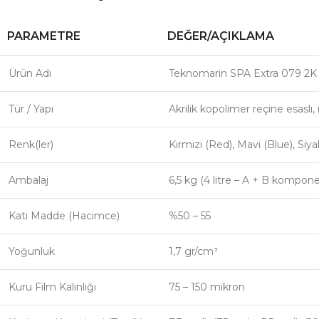
PARAMETRE
DEĞER/AÇIKLAMA
Ürün Adı
Teknomarin SPA Extra 079 2K Ze
Tür / Yapı
Akrilik kopolimer reçine esaslı,
Renk(ler)
Kırmızı (Red), Mavi (Blue), Siya
Ambalaj
6,5 kg (4 litre – A + B kompone
Katı Madde (Hacimce)
%50 – 55
Yoğunluk
1,7 gr/cm³
Kuru Film Kalınlığı
75 – 150 mikron