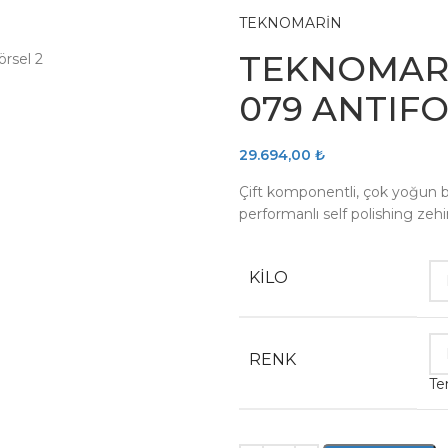
TEKNOMARİN
TEKNOMARİ
079 ANTIF
29.694,00
₺
Çift komponentli, çok yoğun bi
performanlı self polishing zehir
KILO
RENK
Te