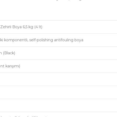
hirli Boya 6,5 kg (4 lt)
 iki komponentli, self-polishing antifouling boya
h (Black)
nt karışımı)