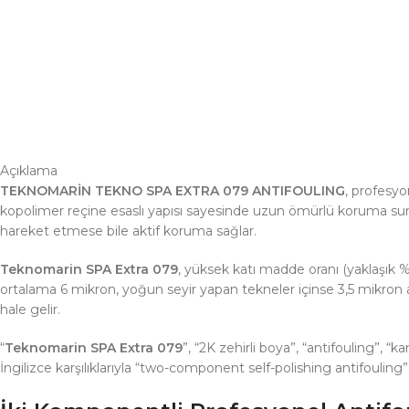
Açıklama
TEKNOMARİN TEKNO SPA EXTRA 079 ANTIFOULING
, profesyo
kopolimer reçine esaslı yapısı sayesinde uzun ömürlü koruma suna
hareket etmese bile aktif koruma sağlar.
Teknomarin SPA Extra 079
, yüksek katı madde oranı (yaklaşık
ortalama 6 mikron, yoğun seyir yapan tekneler içinse 3,5 mikron a
hale gelir.
“
Teknomarin SPA Extra 079
”, “2K zehirli boya”, “antifouling”, 
İngilizce karşılıklarıyla “two-component self-polishing antifouling”