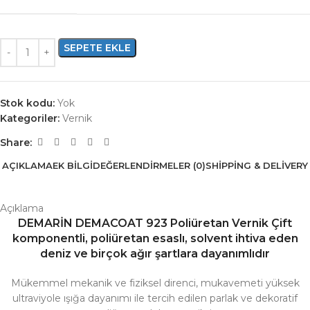
SEPETE EKLE
Stok kodu:
Yok
Kategoriler:
Vernik
Share:
AÇIKLAMA
EK BILGI
DEĞERLENDIRMELER (0)
SHIPPING & DELIVERY
Açıklama
DEMARİN DEMACOAT 923 Poliüretan Vernik Çift
komponentli, poliüretan esaslı, solvent ihtiva eden
deniz ve birçok ağır şartlara dayanımlıdır
Mükemmel mekanik ve fiziksel direnci, mukavemeti yüksek
ultraviyole ışığa dayanımı ile tercih edilen parlak ve dekoratif