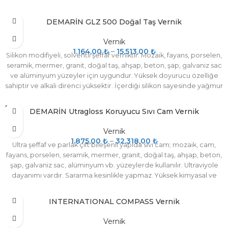
ve fırın kurutmalı yöntemi ile kullanılır.
DEMARİN GLZ 500 Doğal Taş Vernik
Vernik
1.164,00
₺
–
15.513,00
₺
Silikon modifiyeli, solventli şeffaf verniktir. Mozaik, fayans, porselen,
seramik, mermer, granit, doğal taş, ahşap, beton, şap, galvaniz sac
ve alüminyum yüzeyler için uygundur. Yüksek doyurucu özelliğe
sahiptir ve alkali direnci yüksektir. İçerdiği silikon sayesinde yağmur
sularının uygulandığı yüzeye nüfuz etmesini önler.
SOLD
DEMARİN Utragloss Koruyucu Sıvı Cam Vernik
OUT
Vernik
1.875,00
₺
–
32.318,00
₺
Ultra şeffaf ve parlak çift bileşenli yapıda sıvı cam; mozaik, cam,
fayans, porselen, seramik, mermer, granit, doğal taş, ahşap, beton,
şap, galvaniz sac, alüminyum vb. yüzeylerde kullanılır. Ultraviyole
dayanımı vardır. Sararma kesinlikle yapmaz. Yüksek kimyasal ve
mekanik dirence sahiptir. Atmosfer koşul ve kirliliğine, sürtünme ve
darbelere dayanıklıdır. Rengi solmaz, çatlama, kabarma ve
INTERNATIONAL COMPASS Vernik
dökülme yapmaz. Yüzeydeki yüksek yayılma gücü sayesinde kolay
sürülür, zaman ve işçilikten tasarruf sağlar.
Vernik