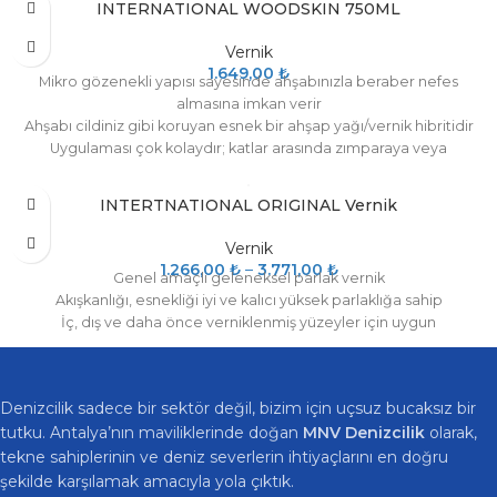
INTERNATIONAL WOODSKIN 750ML
Vernik
1.649,00
₺
Mikro gözenekli yapısı sayesinde ahşabınızla beraber nefes
almasına imkan verir
Ahşabı cildiniz gibi koruyan esnek bir ahşap yağı/vernik hibritidir
Uygulaması çok kolaydır; katlar arasında zımparaya veya
inceltmeye gerek yoktur
Naturel tik rengi ile, tik gibi yağlı ağaçlar dahil her tür ahşap üzerine
INTERTNATIONAL ORIGINAL Vernik
uygundur
Vernik
1.266,00
₺
–
3.771,00
₺
Genel amaçlı geleneksel parlak vernik
Akışkanlığı, esnekliği iyi ve kalıcı yüksek parlaklığa sahip
İç, dış ve daha önce verniklenmiş yüzeyler için uygun
Denizcilik sadece bir sektör değil, bizim için uçsuz bucaksız bir
tutku. Antalya’nın maviliklerinde doğan
MNV Denizcilik
olarak,
tekne sahiplerinin ve deniz severlerin ihtiyaçlarını en doğru
şekilde karşılamak amacıyla yola çıktık.