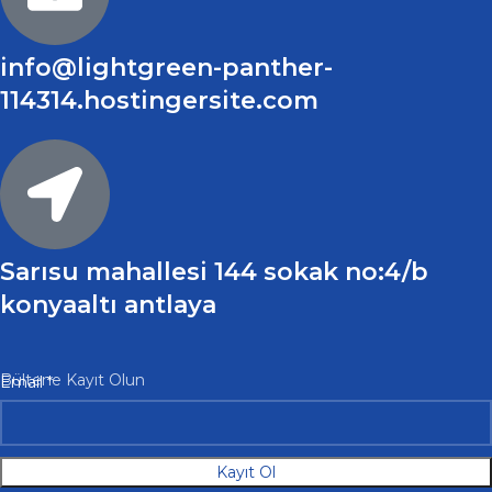
info@lightgreen-panther-
114314.hostingersite.com
Sarısu mahallesi 144 sokak no:4/b
konyaaltı antlaya
Email
Bültene Kayıt Olun
Email
*
Kayıt Ol