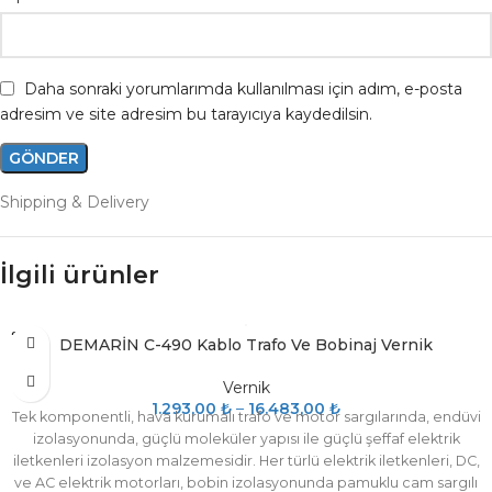
Daha sonraki yorumlarımda kullanılması için adım, e-posta
adresim ve site adresim bu tarayıcıya kaydedilsin.
Shipping & Delivery
İlgili ürünler
SOLD
DEMARİN C-490 Kablo Trafo Ve Bobinaj Vernik
OUT
Vernik
1.293,00
₺
–
16.483,00
₺
Tek komponentli, hava kurumalı trafo ve motor sargılarında, endüvi
izolasyonunda, güçlü moleküler yapısı ile güçlü şeffaf elektrik
iletkenleri izolasyon malzemesidir. Her türlü elektrik iletkenleri, DC,
ve AC elektrik motorları, bobin izolasyonunda pamuklu cam sargılı