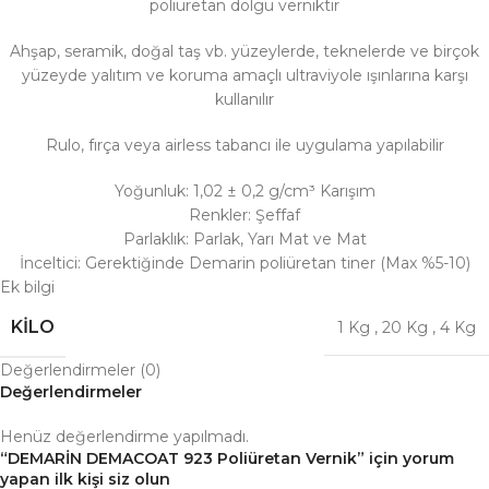
poliüretan dolgu verniktir
Ahşap, seramik, doğal taş vb. yüzeylerde, teknelerde ve birçok
yüzeyde yalıtım ve koruma amaçlı ultraviyole ışınlarına karşı
kullanılır
Rulo, fırça veya airless tabancı ile uygulama yapılabilir
Yoğunluk: 1,02 ± 0,2 g/cm³ Karışım
Renkler: Şeffaf
Parlaklık: Parlak, Yarı Mat ve Mat
İnceltici: Gerektiğinde Demarin poliüretan tiner (Max %5-10)
Ek bilgi
KILO
1 Kg
,
20 Kg
,
4 Kg
Değerlendirmeler (0)
Değerlendirmeler
Henüz değerlendirme yapılmadı.
“DEMARİN DEMACOAT 923 Poliüretan Vernik” için yorum
yapan ilk kişi siz olun