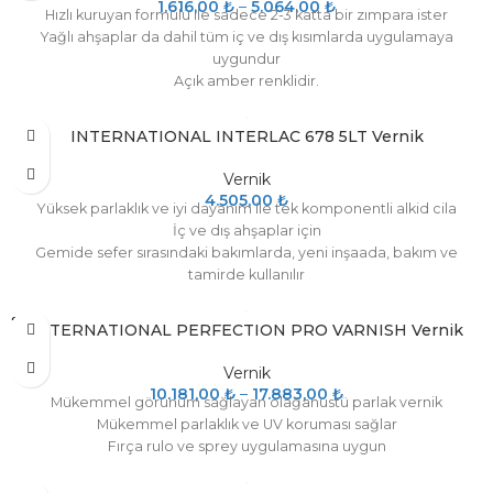
1.616,00
₺
–
5.064,00
₺
Hızlı kuruyan formülü ile sadece 2-3 katta bir zımpara ister
Yağlı ahşaplar da dahil tüm iç ve dış kısımlarda uygulamaya
uygundur
Açık amber renklidir.
Soğuk/ılık iklimlere uygundur
INTERNATIONAL INTERLAC 678 5LT Vernik
Vernik
4.505,00
₺
Yüksek parlaklık ve iyi dayanım ile tek komponentli alkid cila
İç ve dış ahşaplar için
Gemide sefer sırasındaki bakımlarda, yeni inşaada, bakım ve
tamirde kullanılır
SOLD
INTERNATIONAL PERFECTION PRO VARNISH Vernik
OUT
Vernik
10.181,00
₺
–
17.883,00
₺
Mükemmel görünüm sağlayan olağanüstü parlak vernik
Mükemmel parlaklık ve UV koruması sağlar
Fırça rulo ve sprey uygulamasına uygun