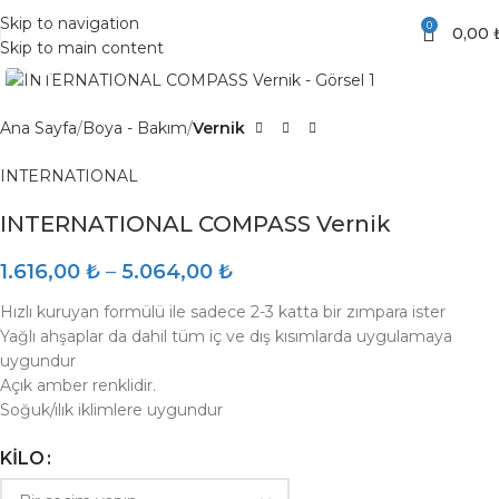
Skip to navigation
0
0,00
Skip to main content
Click to enlarge
Ana Sayfa
Boya - Bakım
Vernik
INTERNATIONAL
INTERNATIONAL COMPASS Vernik
1.616,00
₺
–
5.064,00
₺
Hızlı kuruyan formülü ile sadece 2-3 katta bir zımpara ister
Yağlı ahşaplar da dahil tüm iç ve dış kısımlarda uygulamaya
uygundur
Açık amber renklidir.
Soğuk/ılık iklimlere uygundur
KILO