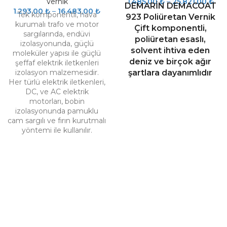
Vernik
1.485,00
₺
–
25.821,00
₺
DEMARİN DEMACOAT
1.293,00
₺
–
16.483,00
₺
Tek komponentli, hava
923 Poliüretan Vernik
kurumalı trafo ve motor
Çift komponentli,
sargılarında, endüvi
poliüretan esaslı,
izolasyonunda, güçlü
solvent ihtiva eden
moleküler yapısı ile güçlü
deniz ve birçok ağır
şeffaf elektrik iletkenleri
izolasyon malzemesidir.
şartlara dayanımlıdır
Her türlü elektrik iletkenleri,
DC, ve AC elektrik
motorları, bobin
izolasyonunda pamuklu
cam sargılı ve fırın kurutmalı
yöntemi ile kullanılır.