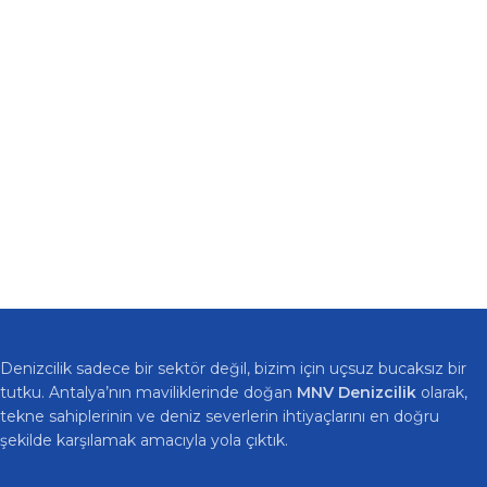
Denizcilik sadece bir sektör değil, bizim için uçsuz bucaksız bir
tutku. Antalya’nın maviliklerinde doğan
MNV Denizcilik
olarak,
tekne sahiplerinin ve deniz severlerin ihtiyaçlarını en doğru
şekilde karşılamak amacıyla yola çıktık.