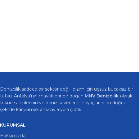
Denizcilik sadece bir sektör değil, bizim için uçsuz bucaksız bir
tutku. Antalya’nın maviliklerinde doğan
MNV Denizcilik
olarak,
tekne sahiplerinin ve deniz severlerin ihtiyaçlarını en doğru
şekilde karşılamak amacıyla yola çıktık.
KURUMSAL
Hakkımızda