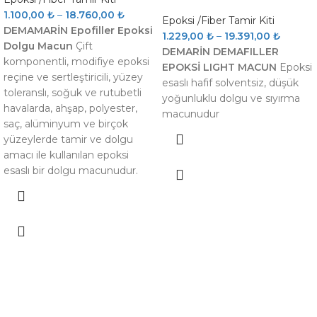
1.100,00
₺
–
18.760,00
₺
Epoksi /Fiber Tamir Kiti
DEMAMARİN Epofiller Epoksi
1.229,00
₺
–
19.391,00
₺
Dolgu Macun
Çift
DEMARİN DEMAFILLER
komponentli, modifiye epoksi
EPOKSİ LIGHT MACUN
Epoksi
reçine ve sertleştiricili, yüzey
esaslı hafif solventsiz, düşük
toleranslı, soğuk ve rutubetli
yoğunluklu dolgu ve sıyırma
havalarda, ahşap, polyester,
macunudur
saç, alüminyum ve birçok
yüzeylerde tamir ve dolgu
amacı ile kullanılan epoksi
esaslı bir dolgu macunudur.