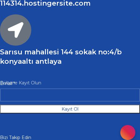
114314.hostingersite.com
Sarısu mahallesi 144 sokak no:4/b
konyaaltı antlaya
Email
Bültene Kayıt Olun
Email
*
Kayıt Ol
Bizi Takip Edin