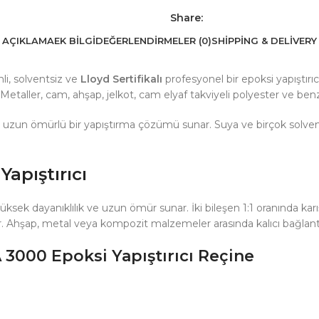
Share:
AÇIKLAMA
EK BILGI
DEĞERLENDIRMELER (0)
SHIPPING & DELIVERY
nli, solventsiz ve
Lloyd Sertifikalı
profesyonel bir epoksi yapıştır
tir. Metaller, cam, ahşap, jelkot, cam elyaf takviyeli polyester v
n ömürlü bir yapıştırma çözümü sunar. Suya ve birçok solvente ka
Yapıştırıcı
 dayanıklılık ve uzun ömür sunar. İki bileşen 1:1 oranında karıştır
ir. Ahşap, metal veya kompozit malzemeler arasında kalıcı bağlantıla
 3000 Epoksi Yapıştırıcı Reçine