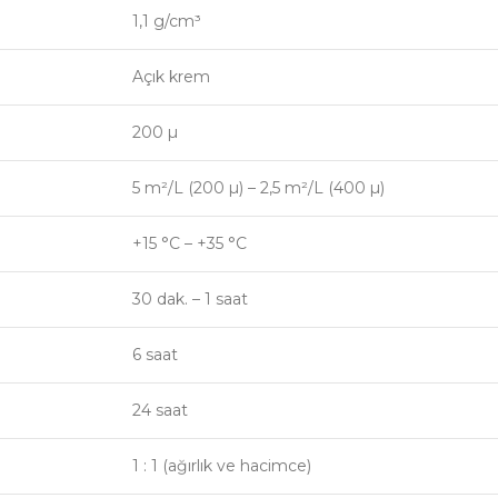
1,1 g/cm³
Açık krem
200 µ
5 m²/L (200 µ) – 2,5 m²/L (400 µ)
+15 °C – +35 °C
30 dak. – 1 saat
6 saat
24 saat
1 : 1 (ağırlık ve hacimce)