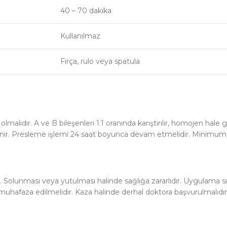
40 – 70 dakika
Kullanılmaz
Fırça, rulo veya spatula
lıdır. A ve B bileşenleri 1:1 oranında karıştırılır, homojen hale 
slenir. Presleme işlemi 24 saat boyunca devam etmelidir. Minimum o
rdır. Solunması veya yutulması halinde sağlığa zararlıdır. Uygulama 
hafaza edilmelidir. Kaza halinde derhal doktora başvurulmalıdır