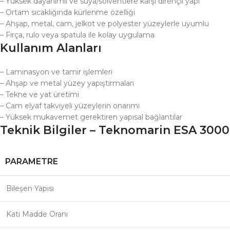
– Yüksek dayanımlı ve suya/solventlere karşı dirençli yapı
– Ortam sıcaklığında kürlenme özelliği
– Ahşap, metal, cam, jelkot ve polyester yüzeylerle uyumlu
– Fırça, rulo veya spatula ile kolay uygulama
Kullanım Alanları
– Laminasyon ve tamir işlemleri
– Ahşap ve metal yüzey yapıştırmaları
– Tekne ve yat üretimi
– Cam elyaf takviyeli yüzeylerin onarımı
– Yüksek mukavemet gerektiren yapısal bağlantılar
Teknik Bilgiler – Teknomarin ESA 3000 
PARAMETRE
Bileşen Yapısı
Katı Madde Oranı