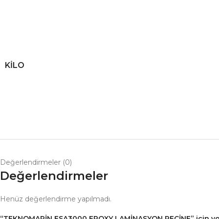
KILO
Değerlendirmeler (0)
Değerlendirmeler
Henüz değerlendirme yapılmadı.
“TEKNOMARİN ESA3000 EPOXY LAMİNASYON REÇİNE” için yorum