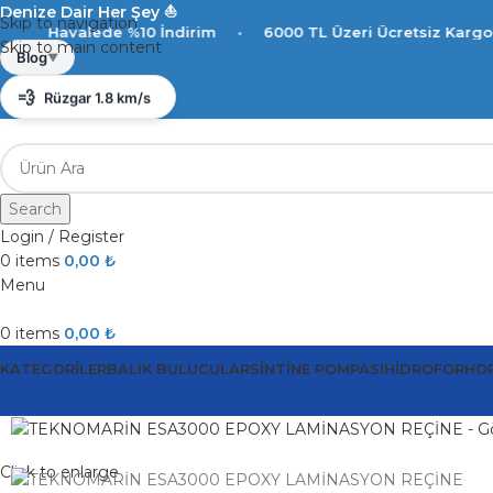
Denize Dair Her Şey ⛵️
Skip to navigation
de %10 İndirim
•
6000 TL Üzeri Ücretsiz Kargo
•
Havale
Skip to main content
☀️
Antalya 28°C
Blog
▼
💨
Rüzgar 1.8 km/s
💧
Nem %89
Search
Login / Register
0
items
0,00
₺
Menu
0
items
0,00
₺
KATEGORILER
BALIK BULUCULAR
SINTINE POMPASI
HIDROFOR
HO
Click to enlarge