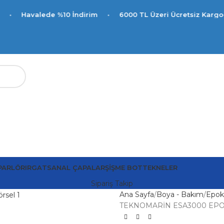
de %10 İndirim
•
6000 TL Üzeri Ücretsiz Kargo
PARLÖR
IRGAT
SANAL ÇAPALAR
ŞIŞME BOT
TEKNELER
Sipariş Takip
Ana Sayfa
Boya - Bakım
Epoks
TEKNOMARİN ESA3000 EPO