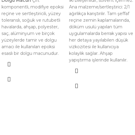
Dolgu Macun
Çift
İki bileşenlidir, solvent içermez.
komponentli, modifiye epoksi
Ana malzeme/sertleştirici: 2/1
reçine ve sertleştiricili, yüzey
ağırlıkça karıştırılır. Tam şeffaf
toleranslı, soğuk ve rutubetli
reçine zemin kaplamalarında,
havalarda, ahşap, polyester,
döküm usulü yapılan tüm
saç, alüminyum ve birçok
uygulamalarda berrak yapısı ve
yüzeylerde tamir ve dolgu
her detaya yayılabilen düşük
amacı ile kullanılan epoksi
vizkozitesi ile kullanıcıya
esaslı bir dolgu macunudur.
kolaylık sağlar. Ahşap
yapıştırma işlerinde kullanılır.