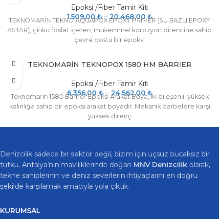
Epoksi /Fiber Tamir Kiti
1.509,00
₺
–
20.468,00
₺
TEKNOMARİN TEKNO AQUAPOX EPOXY PRIMER (SU BAZLI EPOXY
ASTAR), çinko fosfat içeren, mükemmel korozyon direncine sahip
çevre dostu bir epoksi
TEKNOMARİN TEKNOPOX 1580 HM BARRIER
Epoksi /Fiber Tamir Kiti
6.356,00
₺
–
24.562,00
₺
Teknomarin 1580 Barrier Epoksi Arakat Boya, iki bileşenli, yüksek
kalınlığa sahip bir epoksi arakat boyadır. Mekanik darbelere karşı
yüksek direnç
Denizcilik sadece bir sektör değil, bizim için uçsuz bucaksız bir
tutku. Antalya’nın maviliklerinde doğan
MNV Denizcilik
olarak,
tekne sahiplerinin ve deniz severlerin ihtiyaçlarını en doğru
şekilde karşılamak amacıyla yola çıktık.
KURUMSAL