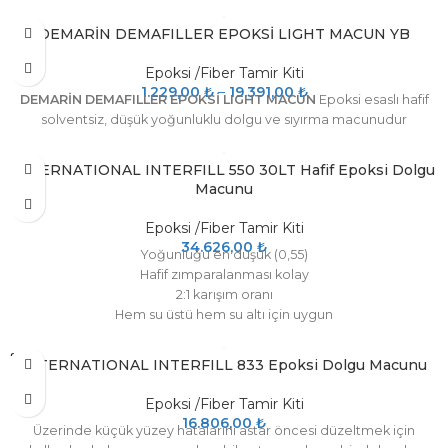
DEMARİN DEMAFILLER EPOKSİ LIGHT MACUN YB
Epoksi /Fiber Tamir Kiti
1.229,00
₺
–
19.391,00
₺
DEMARİN DEMAFILLER EPOKSİ LIGHT MACUN
Epoksi esaslı hafif
solventsiz, düşük yoğunluklu dolgu ve sıyırma macunudur
INTERNATIONAL INTERFILL 550 30LT Hafif Epoksi Dolgu
Macunu
Epoksi /Fiber Tamir Kiti
34.626,00
₺
Yoğunluğu en düşük (0,55)
Hafif zımparalanması kolay
2:1 karışım oranı
Hem su üstü hem su altı için uygun
SOLD
INTERNATIONAL INTERFILL 833 Epoksi Dolgu Macunu
OUT
Epoksi /Fiber Tamir Kiti
16.806,00
₺
Üzerinde küçük yüzey hatalarını astar öncesi düzeltmek için