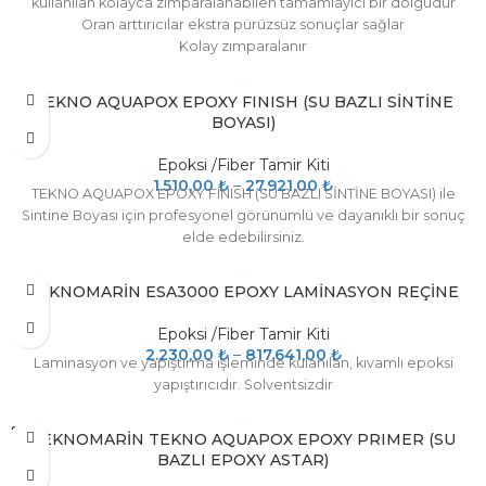
kullanılan kolayca zımparalanabilen tamamlayıcı bir dolgudur
Oran arttırıcılar ekstra pürüzsüz sonuçlar sağlar
Kolay zımparalanır
Interfill 830’a kontrast renklidir
TEKNO AQUAPOX EPOXY FINISH (SU BAZLI SİNTİNE
BOYASI)
Epoksi /Fiber Tamir Kiti
1.510,00
₺
–
27.921,00
₺
TEKNO AQUAPOX EPOXY FINISH (SU BAZLI SİNTİNE BOYASI) ile
Sintine Boyası için profesyonel görünümlü ve dayanıklı bir sonuç
elde edebilirsiniz.
TEKNOMARİN ESA3000 EPOXY LAMİNASYON REÇİNE
Epoksi /Fiber Tamir Kiti
2.230,00
₺
–
817.641,00
₺
Laminasyon ve yapıştırma işleminde kulanılan, kıvamlı epoksi
yapıştırıcıdır. Solventsizdir
SOLD
TEKNOMARİN TEKNO AQUAPOX EPOXY PRIMER (SU
OUT
BAZLI EPOXY ASTAR)