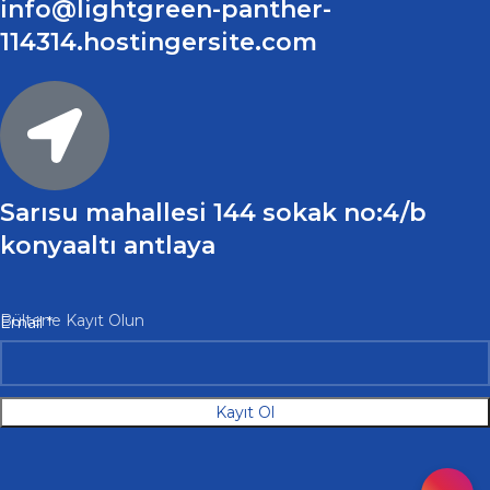
info@lightgreen-panther-
114314.hostingersite.com
Sarısu mahallesi 144 sokak no:4/b
konyaaltı antlaya
Email
Bültene Kayıt Olun
Email
*
Kayıt Ol